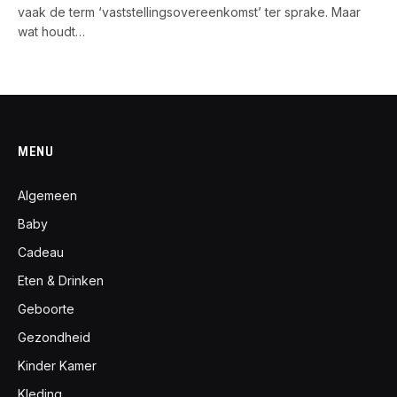
vaak de term ‘vaststellingsovereenkomst’ ter sprake. Maar
wat houdt…
MENU
Algemeen
Baby
Cadeau
Eten & Drinken
Geboorte
Gezondheid
Kinder Kamer
Kleding